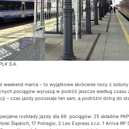
PLK S.A.
ni weekend marca – to wyjątkowe skrócenie nocy z soboty 
ocnych pociągów wyruszą w podróż jeszcze według czasu z
cji – czas jazdy pozostaje ten sam, a podróżni dotrą do 
jalne rozkłady jazdy dla 69 pociągów: 25 składów PKP Int
lei Śląskich, 17 Polregio, 2 Leo Express s.r.o. 1 Arriva RP S