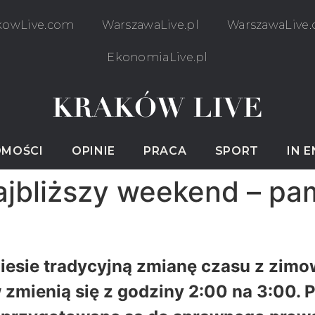
kowLive.com
WarszawaLive.pl
WarszawaLive
EkonomiaLive.pl
MOŚCI
OPINIE
PRACA
SPORT
IN 
najbliższy weekend – pa
sie tradycyjną zmianę czasu z zimow
mienią się z godziny 2:00 na 3:00. Po