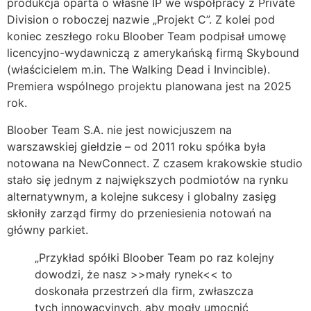
produkcja oparta o własne IP we współpracy z Private
Division o roboczej nazwie „Projekt C”. Z kolei pod
koniec zeszłego roku Bloober Team podpisał umowę
licencyjno-wydawniczą z amerykańską firmą Skybound
(właścicielem m.in. The Walking Dead i Invincible).
Premiera wspólnego projektu planowana jest na 2025
rok.
Bloober Team S.A. nie jest nowicjuszem na
warszawskiej giełdzie – od 2011 roku spółka była
notowana na NewConnect. Z czasem krakowskie studio
stało się jednym z największych podmiotów na rynku
alternatywnym, a kolejne sukcesy i globalny zasięg
skłoniły zarząd firmy do przeniesienia notowań na
główny parkiet.
„Przykład spółki Bloober Team po raz kolejny
dowodzi, że nasz >>mały rynek<< to
doskonała przestrzeń dla firm, zwłaszcza
tych innowacyjnych, aby mogły umocnić