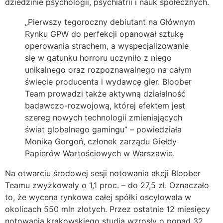
dziedzinie psychologii, psychiatrii i nauk społecznych.
„Pierwszy tegoroczny debiutant na Głównym
Rynku GPW do perfekcji opanował sztukę
operowania strachem, a wyspecjalizowanie
się w gatunku horroru uczyniło z niego
unikalnego oraz rozpoznawalnego na całym
świecie producenta i wydawcę gier. Bloober
Team prowadzi także aktywną działalność
badawczo-rozwojową, której efektem jest
szereg nowych technologii zmieniających
świat globalnego gamingu” – powiedziała
Monika Gorgoń, członek zarządu Giełdy
Papierów Wartościowych w Warszawie.
Na otwarciu środowej sesji notowania akcji Bloober
Teamu zwyżkowały o 1,1 proc. – do 27,5 zł. Oznaczało
to, że wycena rynkowa całej spółki oscylowała w
okolicach 550 mln złotych. Przez ostatnie 12 miesięcy
notowania krakowskiego studia wzrosły o ponad 32