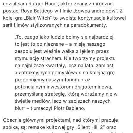
udział sam Rutger Hauer, aktor znany z mrocznej
postaci Roya Battiego w filmie „Łowca androidów”. Z
kolei gra „Blair Witch” to swoista kontynuacja kultowej
serii filmów stylizowanych na paradokumenty.
„To, czego jako ludzie boimy się najbardziej,
to jest to co nieznane – a misją naszego
zespołu jest właśnie walka z lękiem przez
stymulację strachem. Nie tworzymy projektu
na najbliższe kwartały, lecz na lata: zamiast
>>atrakcyjnych pomysłów<< na kolejną grę
proponujemy naszym fanom oraz
potencjalnym inwestorom długoterminową,
przemyślaną strategię, którą wdrażamy nie w
świetle mediów, lecz w zaciszach naszych
biur” – tłumaczył Piotr Babieno.
Obecnie głównymi projektami, nad którymi pracuje
spółka, są: remake kultowej gry „Silent Hill 2” oraz