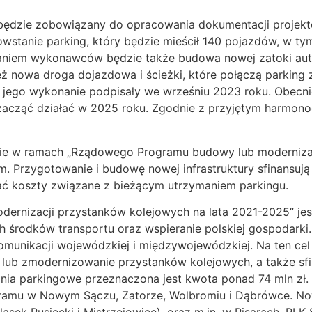
będzie zobowiązany do opracowania dokumentacji projekto
powstanie parking, który będzie mieścił 140 pojazdów, w 
adaniem wykonawców będzie także budowa nowej zatoki au
 nowa droga dojazdowa i ścieżki, które połączą parking 
 jego wykonanie podpisały we wrześniu 2023 roku. Obec
 zacząć działać w 2025 roku. Zgodnie z przyjętym harmon
e w ramach „Rządowego Programu budowy lub modernizacj
 Przygotowanie i budowę nowej infrastruktury sfinansują
wać koszty związane z bieżącym utrzymaniem parkingu.
rnizacji przystanków kolejowych na lata 2021-2025” jest
środków transportu oraz wspieranie polskiej gospodarki
munikacji wojewódzkiej i międzywojewódzkiej. Na ten cel
lub zmodernizowanie przystanków kolejowych, a także sf
nia parkingowe przeznaczona jest kwota ponad 74 mln zł. 
mu w Nowym Sączu, Zatorze, Wolbromiu i Dąbrówce. Now