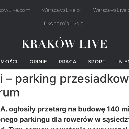
kowLive.com
WarszawaLive.pl
WarszawaLive
EkonomiaLive.pl
MOŚCI
OPINIE
PRACA
SPORT
IN 
i – parking przesiadkow
trum
.A. ogłosiły przetarg na budowę 140 m
onego parkingu dla rowerów w sąsied