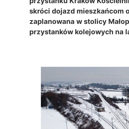
przystanku Kraków Kościelni
skróci dojazd mieszkańcom o
zaplanowana w stolicy Mało
przystanków kolejowych na l