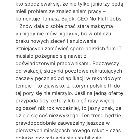
kto spodziewał się, że nie tylko juniorzy będą
mieli problem ze znalezieniem pracy –
komentuje Tomasz Bujok, CEO No Fluff Jobs
– Znów dała o sobie znać stara maksyma
>>nigdy nie mów nigdy<<, bo w obliczu
braku nowych zleceń i anulowania
istniejących zamówień sporo polskich firm IT
musiało pożegnać się nawet z
doświadczonymi pracownikami. Począwszy
od wakacji, skrzynki pocztowe rekrutujących
zaczęły pęcznieć od aplikacji w rekordowym
tempie – to zjawisko, z którym polskie IT do
tej pory się nie mierzyło. Jeśli na jedną ofertę
przypada trzy, cztery lub pięć razy więcej
zgłoszeń niż rok wcześniej, to jasny znak, że
dzieje się coś niezwykłego. Ten trend będzie
prawdopodobnie zauważalny jeszcze w
pierwszych miesiącach nowego roku” – czas
pokaże, czy sytuacja się ustabilizuje.