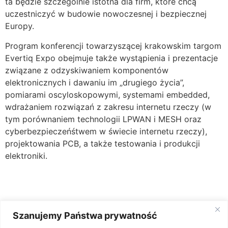
ta będzie szczególnie istotna dla firm, które chcą
uczestniczyć w budowie nowoczesnej i bezpiecznej
Europy.
Program konferencji towarzyszącej krakowskim targom
Evertiq Expo obejmuje także wystąpienia i prezentacje
związane z odzyskiwaniem komponentów
elektronicznych i dawaniu im „drugiego życia”,
pomiarami oscyloskopowymi, systemami embedded,
wdrażaniem rozwiązań z zakresu internetu rzeczy (w
tym porównaniem technologii LPWAN i MESH oraz
cyberbezpieczeńśtwem w świecie internetu rzeczy),
projektowania PCB, a także testowania i produkcji
elektroniki.
Szanujemy Państwa prywatność
Źródło: Evertiq Expo