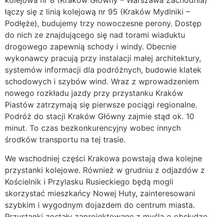
kolejowa nr 8 (Kraków Główny – Warszawa Zachodnia)
łączy się z linią kolejową nr 95 (Kraków Mydlniki –
Podłęże), budujemy trzy nowoczesne perony. Dostęp
do nich ze znajdującego się nad torami wiaduktu
drogowego zapewnią schody i windy. Obecnie
wykonawcy pracują przy instalacji małej architektury,
systemów informacji dla podróżnych, budowie klatek
schodowych i szybów wind. Wraz z wprowadzeniem
nowego rozkładu jazdy przy przystanku Kraków
Piastów zatrzymają się pierwsze pociągi regionalne.
Podróż do stacji Kraków Główny zajmie stąd ok. 10
minut. To czas bezkonkurencyjny wobec innych
środków transportu na tej trasie.
We wschodniej części Krakowa powstają dwa kolejne
przystanki kolejowe. Również w grudniu z odjazdów z
Kościelnik i Przylasku Rusieckiego będą mogli
skorzystać mieszkańcy Nowej Huty, zainteresowani
szybkim i wygodnym dojazdem do centrum miasta.
Przystanki zostały zaprojektowane z myślą o obsłudze